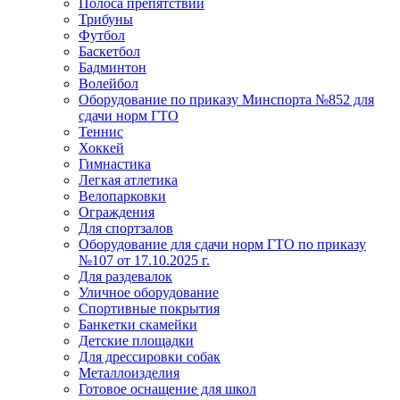
Полоса препятствий
Трибуны
Футбол
Баскетбол
Бадминтон
Волейбол
Оборудование по приказу Минспорта №852 для
сдачи норм ГТО
Теннис
Хоккей
Гимнастика
Легкая атлетика
Велопарковки
Ограждения
Для спортзалов
Оборудование для сдачи норм ГТО по приказу
№107 от 17.10.2025 г.
Для раздевалок
Уличное оборудование
Спортивные покрытия
Банкетки скамейки
Детские площадки
Для дреcсировки собак
Металлоизделия
Готовое оснащение для школ